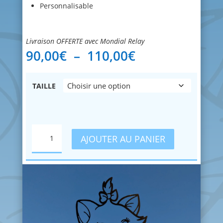
Personnalisable
Livraison OFFERTE avec Mondial Relay
Plage
90,00
€
–
110,00
€
de
prix :
90,00€
TAILLE
à
110,00€
QUANTITÉ
AJOUTER AU PANIER
DE
ARISTOCHATS