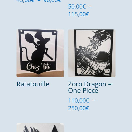
50,00
€
–
de
Plage
115,00
€
prix :
de
45,00€
prix :
à
50,00€
90,00€
à
115,00€
Ratatouille
Zoro Dragon –
One Piece
110,00
€
–
Plage
250,00
€
de
prix :
110,00€