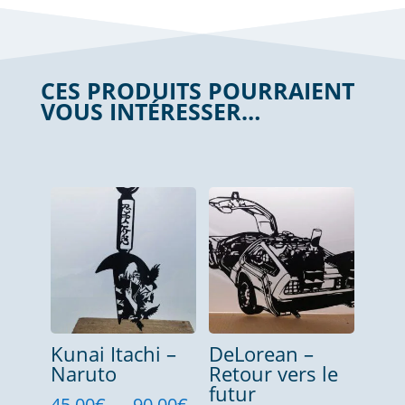
CES PRODUITS POURRAIENT
VOUS INTÉRESSER…
Produits similaires
Kunai Itachi –
DeLorean –
Naruto
Retour vers le
futur
Plage
45,00
€
–
90,00
€