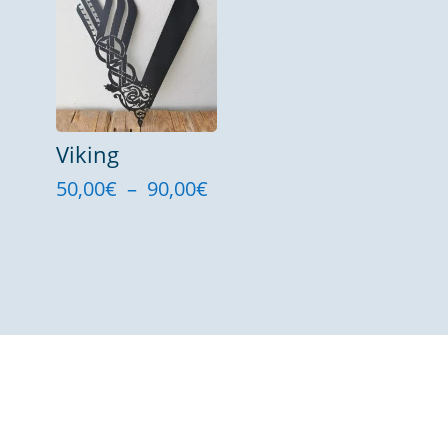
à
250,00€
Viking
Plage
50,00
€
–
90,00
€
de
prix :
50,00€
à
90,00€