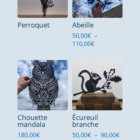
Perroquet
Abeille
50,00
€
–
Plage
110,00
€
de
prix :
50,00€
à
110,00€
Chouette
Écureuil
mandala
branche
Plage
180,00
€
50,00
€
–
90,00
€