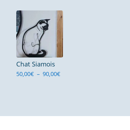
de
prix :
50,00€
à
90,00€
Chat Siamois
Plage
50,00
€
–
90,00
€
de
prix :
50,00€
à
90,00€