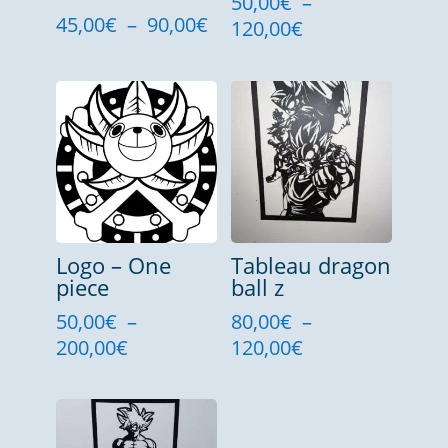
50,00
€
–
Plage
45,00
€
–
90,00
€
Plage
120,00
€
de
de
prix :
prix :
45,00€
50,00€
à
à
90,00€
120,00€
Logo – One
Tableau dragon
piece
ball z
50,00
€
–
80,00
€
–
Plage
Plage
200,00
€
120,00
€
de
de
prix :
prix :
50,00€
80,00€