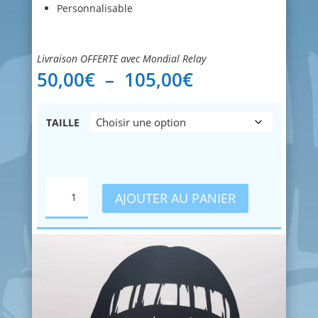
Personnalisable
Livraison OFFERTE avec Mondial Relay
Plage
50,00
€
–
105,00
€
de
prix :
50,00€
TAILLE
à
105,00€
QUANTITÉ
AJOUTER AU PANIER
DE
HINATA
-
NARUTO