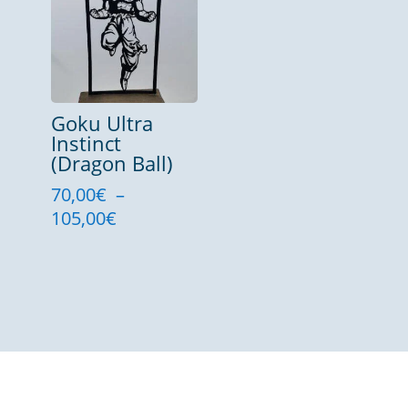
à
à
200,00€
120,00€
Goku Ultra
Instinct
(Dragon Ball)
70,00
€
–
Plage
105,00
€
de
prix :
70,00€
à
105,00€