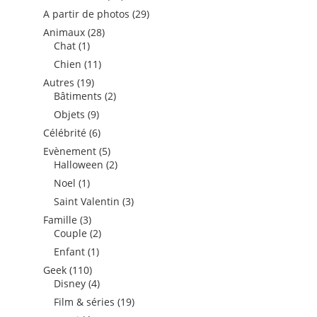
produits
29
A partir de photos
29
produits
28
Animaux
28
1
produits
Chat
1
produit
11
Chien
11
produits
19
Autres
19
produits
2
Bâtiments
2
produits
9
Objets
9
produits
6
Célébrité
6
produits
5
Evènement
5
produits
2
Halloween
2
produits
1
Noel
1
produit
3
Saint Valentin
3
produits
3
Famille
3
produits
2
Couple
2
produits
1
Enfant
1
produit
110
Geek
110
produits
4
Disney
4
produits
19
Film & séries
19
produits