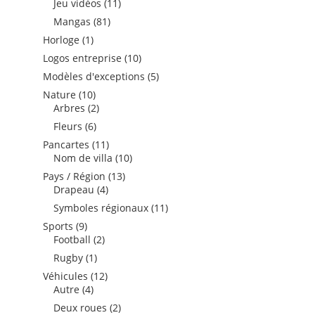
11
Jeu vidéos
11
produits
81
Mangas
81
produits
1
Horloge
1
produit
10
Logos entreprise
10
produits
5
Modèles d'exceptions
5
produits
10
Nature
10
produits
2
Arbres
2
produits
6
Fleurs
6
produits
11
Pancartes
11
produits
10
Nom de villa
10
produits
13
Pays / Région
13
4
produits
Drapeau
4
produits
11
Symboles régionaux
11
produits
9
Sports
9
produits
2
Football
2
produits
1
Rugby
1
produit
12
Véhicules
12
4
produits
Autre
4
produits
2
Deux roues
2