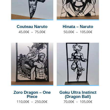
Couteau Naruto
Hinata – Naruto
Plage
Plage
45,00
€
–
75,00
€
50,00
€
–
105,00
€
de
de
prix :
prix :
45,00€
50,00€
à
à
75,00€
105,00€
Zoro Dragon – One
Goku Ultra Instinct
Piece
(Dragon Ball)
Plage
Plage
110,00
€
–
250,00
€
70,00
€
–
105,00
€
de
de
prix :
prix :
110,00€
70,00€
à
à
250,00€
105,00€