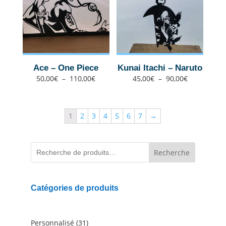
Ace – One Piece
Kunai Itachi – Naruto
Plage
Plage
50,00
€
–
110,00
€
45,00
€
–
90,00
€
de
de
prix :
prix :
50,00€
45,00€
à
à
110,00€
90,00€
1
2
3
4
5
6
7
→
Recherche
Catégories de produits
31
Personnalisé
31