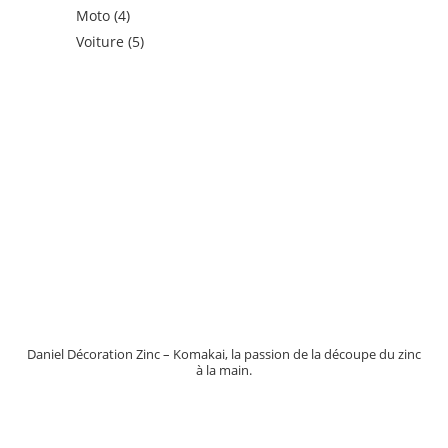
produits
4
Moto
4
produits
5
Voiture
5
produits
Daniel Décoration Zinc – Komakai, la passion de la découpe du zinc
à la main.