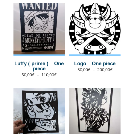
Luffy ( prime ) – One
Logo – One piece
piece
Plage
50,00
€
–
200,00
€
de
prix :
Plage
50,00
€
–
110,00
€
50,00€
de
à
prix :
200,00€
50,00€
à
110,00€