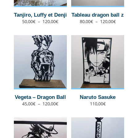
Tanjiro, Luffy et Denji
Tableau dragon ball z
Plage
Plage
50,00
€
–
120,00
€
80,00
€
–
120,00
€
de
de
prix :
prix :
50,00€
80,00€
à
à
120,00€
120,00€
Vegeta – Dragon Ball
Naruto Sasuke
Plage
45,00
€
–
120,00
€
110,00
€
de
prix :
45,00€
à
120,00€