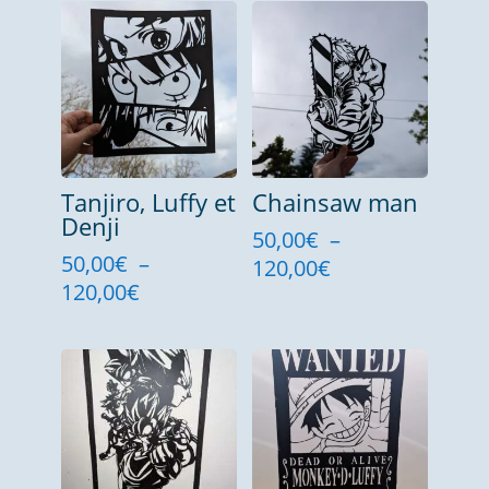
Tanjiro, Luffy et
Chainsaw man
Denji
50,00
€
–
50,00
€
–
Plage
120,00
€
Plage
120,00
€
de
de
prix :
prix :
50,00€
50,00€
à
à
120,00€
120,00€