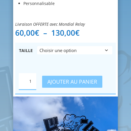
Personnalisable
Livraison OFFERTE avec Mondial Relay
Plage
60,00
€
–
130,00
€
de
prix :
60,00€
TAILLE
à
130,00€
QUANTITÉ
AJOUTER AU PANIER
DE
LUFFY
GEAR
2