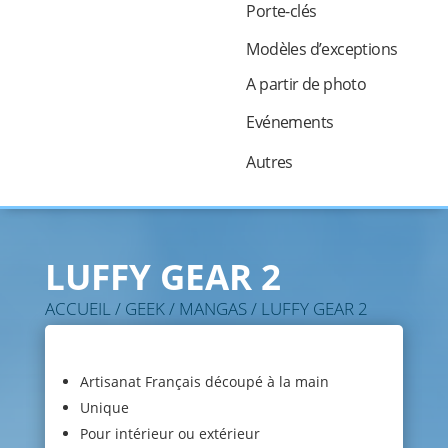
Porte-clés
Modèles d’exceptions
A partir de photo
Evénements
Autres
LUFFY GEAR 2
ACCUEIL
/
GEEK
/
MANGAS
/ LUFFY GEAR 2
Artisanat Français découpé à la main
Unique
Pour intérieur ou extérieur