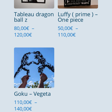
Tableau dragon
Luffy ( prime ) –
ball z
One piece
80,00
€
–
50,00
€
–
Plage
Plage
120,00
€
110,00
€
de
de
prix :
prix :
80,00€
50,00€
à
à
120,00€
110,00€
Goku – Vegeta
110,00
€
–
Plage
140,00
€