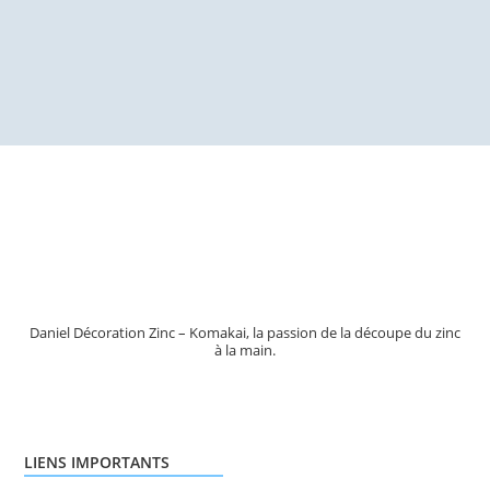
de
prix :
110,00€
à
140,00€
Daniel Décoration Zinc – Komakai, la passion de la découpe du zinc
à la main.
LIENS IMPORTANTS