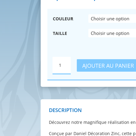
de
prix :
75,00€
COULEUR
à
95,00€
TAILLE
QUANTITÉ
AJOUTER AU PANIER
DE
NEZUKO
&
ZENITSU
(DEMON
SLAYER)
DESCRIPTION
Découvrez notre magnifique réalisation en
Conçue par Daniel Décoration Zinc, cette pi