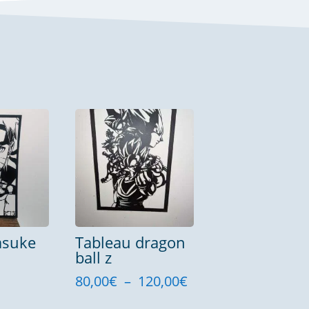
asuke
Tableau dragon
ball z
Plage
80,00
€
–
120,00
€
de