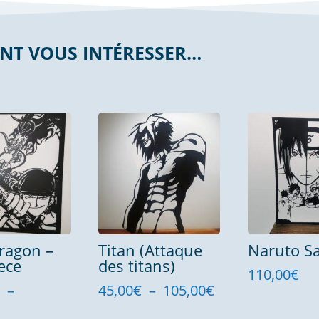
NT VOUS INTÉRESSER…
ragon –
Titan (Attaque
Naruto S
ece
des titans)
110,00
€
Plage
€
–
45,00
€
–
105,00
€
Plage
de
€