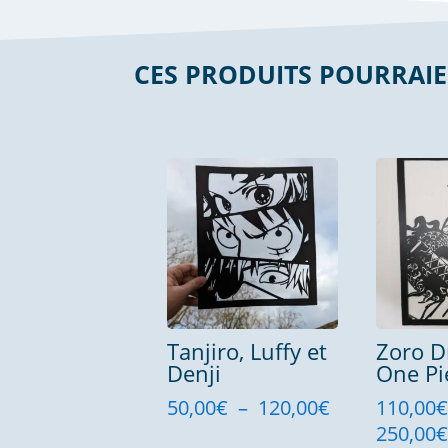
CES PRODUITS POURRAIE
Produits similaires
Tanjiro, Luffy et
Zoro D
Denji
One Pi
Plage
50,00
€
–
120,00
€
110,00
de
250,00