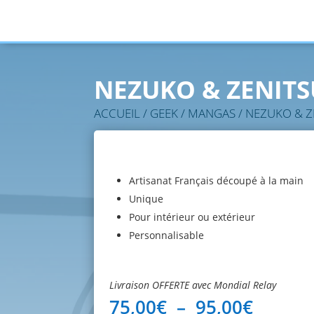
NEZUKO & ZENITS
ACCUEIL
/
GEEK
/
MANGAS
/ NEZUKO & Z
Artisanat Français découpé à la main
Unique
Pour intérieur ou extérieur
Personnalisable
Livraison OFFERTE avec Mondial Relay
Plage
75,00
€
–
95,00
€