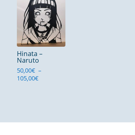
110,00€
à
à
110,00€
250,00€
Hinata –
Naruto
50,00
€
–
Plage
105,00
€
de
prix :
50,00€
à
105,00€