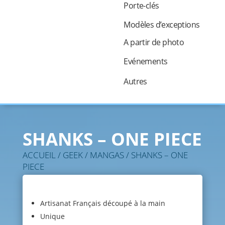
Porte-clés
Modèles d’exceptions
A partir de photo
Evénements
Autres
SHANKS – ONE PIECE
ACCUEIL
/
GEEK
/
MANGAS
/ SHANKS – ONE
PIECE
Artisanat Français découpé à la main
Unique