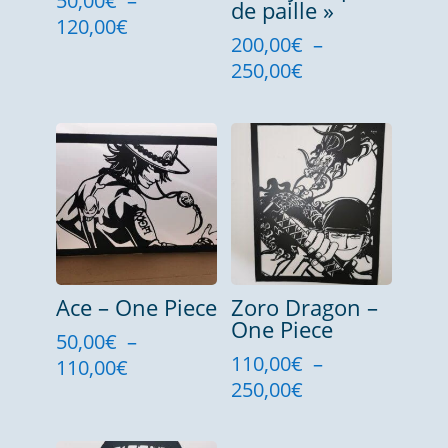
50,00
€
–
de paille »
Plage
120,00
€
200,00
€
–
de
Plage
250,00
€
prix :
de
50,00€
prix :
à
200,00€
120,00€
à
250,00€
Ace – One Piece
Zoro Dragon –
One Piece
50,00
€
–
110,00
€
–
Plage
110,00
€
Plage
250,00
€
de
de
prix :
prix :
50,00€