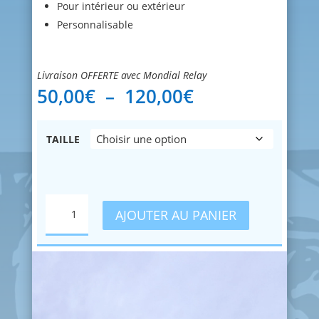
Pour intérieur ou extérieur
Personnalisable
Livraison OFFERTE avec Mondial Relay
Plage
50,00
€
–
120,00
€
de
prix :
50,00€
TAILLE
à
120,00€
QUANTITÉ
AJOUTER AU PANIER
DE
SHANKS
-
ONE
PIECE