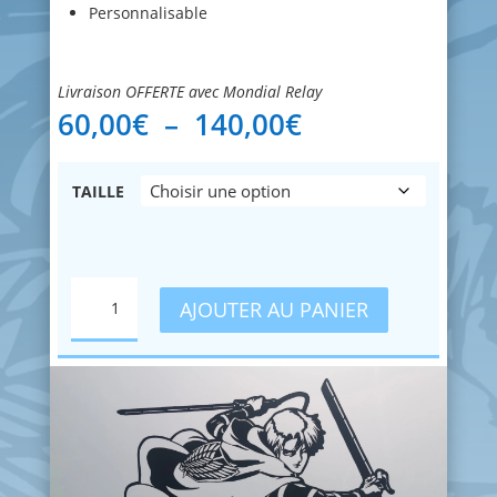
Personnalisable
Livraison OFFERTE avec Mondial Relay
Plage
60,00
€
–
140,00
€
de
prix :
60,00€
TAILLE
à
140,00€
QUANTITÉ
AJOUTER AU PANIER
DE
SNK
-
LEVI