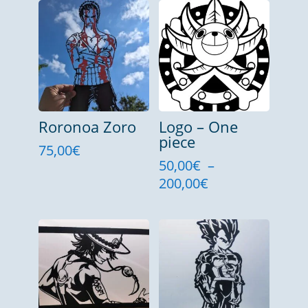
Roronoa Zoro
Logo – One
piece
75,00
€
50,00
€
–
Plage
200,00
€
de
prix :
50,00€
à
200,00€