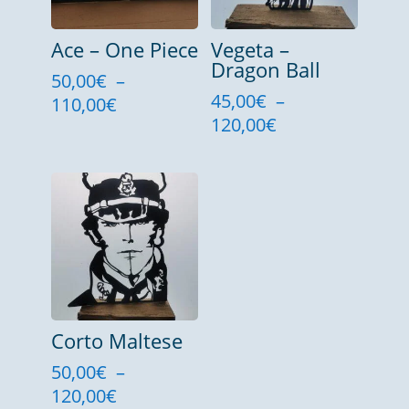
Ace – One Piece
Vegeta –
Dragon Ball
50,00
€
–
45,00
€
–
Plage
110,00
€
Plage
120,00
€
de
de
prix :
prix :
50,00€
45,00€
à
à
110,00€
120,00€
Corto Maltese
50,00
€
–
Plage
120,00
€