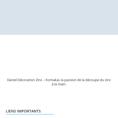
de
prix :
50,00€
à
120,00€
Daniel Décoration Zinc – Komakai, la passion de la découpe du zinc
à la main.
LIENS IMPORTANTS