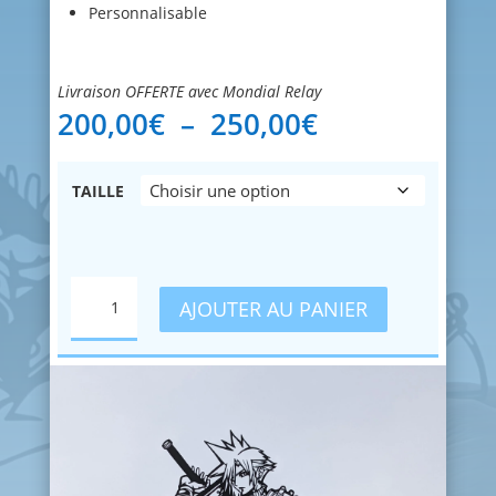
Personnalisable
Livraison OFFERTE avec Mondial Relay
Plage
200,00
€
–
250,00
€
de
prix :
200,00€
TAILLE
à
250,00€
QUANTITÉ
AJOUTER AU PANIER
DE
CLOUD