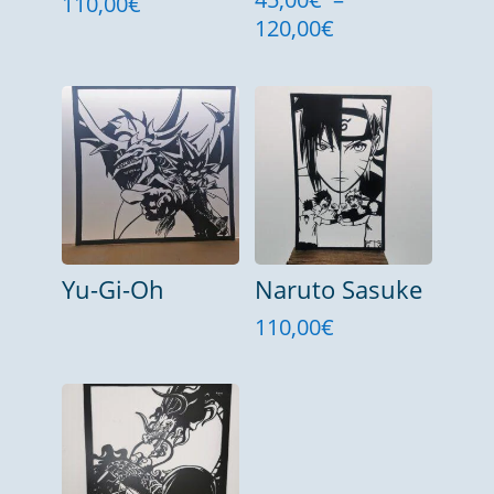
Plage
110,00
€
Plage
120,00
€
de
de
prix :
prix :
50,00€
45,00€
à
à
110,00€
120,00€
Yu-Gi-Oh
Naruto Sasuke
110,00
€