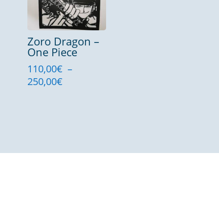
Zoro Dragon –
One Piece
110,00
€
–
Plage
250,00
€
de
prix :
110,00€
à
250,00€