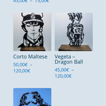
Plage
45,00
€
–
75,00
€
de
prix :
45,00€
à
75,00€
Corto Maltese
Vegeta –
Dragon Ball
50,00
€
–
45,00
€
–
Plage
120,00
€
Plage
120,00
€
de
de
prix :
prix :
50,00€
45,00€
à
à
120,00€