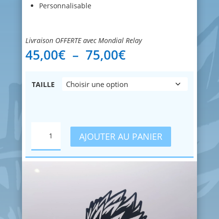
Personnalisable
Livraison OFFERTE avec Mondial Relay
Plage
45,00
€
–
75,00
€
de
prix :
45,00€
TAILLE
à
75,00€
QUANTITÉ
AJOUTER AU PANIER
DE
GOHAN
PETIT