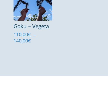
120,00€
Goku – Vegeta
110,00
€
–
Plage
140,00
€
de
prix :
110,00€
à
140,00€