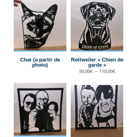
Chat (a partir de
Rottweiler « Chien de
photo)
garde »
Plage
50,00
€
–
110,00
€
de
prix :
50,00€
à
110,00€