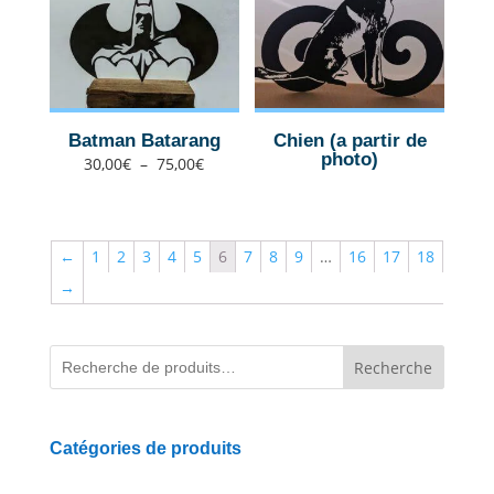
Batman Batarang
Chien (a partir de
photo)
Plage
30,00
€
–
75,00
€
de
prix :
30,00€
à
75,00€
←
1
2
3
4
5
6
7
8
9
…
16
17
18
→
Recherche
Catégories de produits