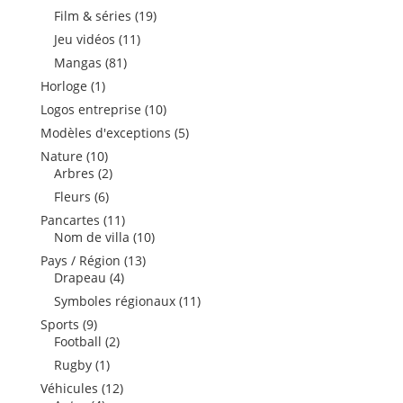
produits
19
Film & séries
19
produits
11
Jeu vidéos
11
produits
81
Mangas
81
produits
1
Horloge
1
produit
10
Logos entreprise
10
produits
5
Modèles d'exceptions
5
produits
10
Nature
10
produits
2
Arbres
2
produits
6
Fleurs
6
produits
11
Pancartes
11
produits
10
Nom de villa
10
produits
13
Pays / Région
13
4
produits
Drapeau
4
produits
11
Symboles régionaux
11
produits
9
Sports
9
produits
2
Football
2
produits
1
Rugby
1
produit
12
Véhicules
12