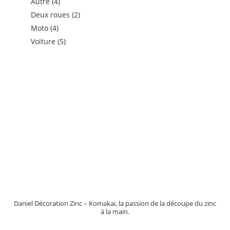
4
produits
Autre
4
produits
2
Deux roues
2
produits
4
Moto
4
produits
5
Voiture
5
produits
Daniel Décoration Zinc – Komakai, la passion de la découpe du zinc
à la main.