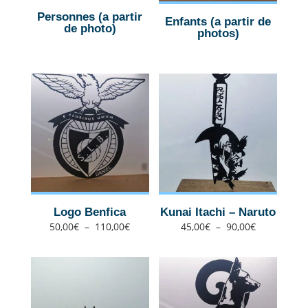
Personnes (a partir
Enfants (a partir de
de photo)
photos)
Logo Benfica
Kunai Itachi – Naruto
Plage
Plage
50,00
€
–
110,00
€
45,00
€
–
90,00
€
de
de
prix :
prix :
50,00€
45,00€
à
à
110,00€
90,00€