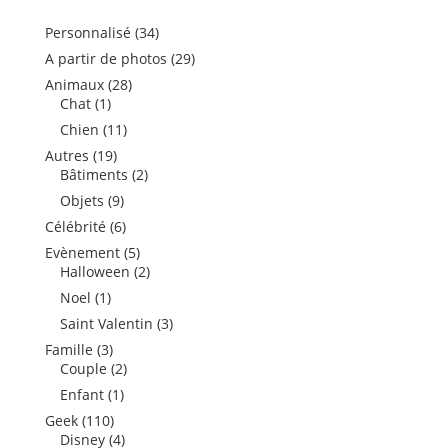
34
Personnalisé
34
produits
29
A partir de photos
29
produits
28
Animaux
28
1
produits
Chat
1
produit
11
Chien
11
produits
19
Autres
19
produits
2
Bâtiments
2
produits
9
Objets
9
produits
6
Célébrité
6
produits
5
Evènement
5
produits
2
Halloween
2
produits
1
Noel
1
produit
3
Saint Valentin
3
produits
3
Famille
3
produits
2
Couple
2
produits
1
Enfant
1
produit
110
Geek
110
produits
4
Disney
4