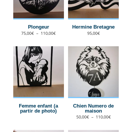
Plongeur
Hermine Bretagne
Plage
75,00
€
–
110,00
€
95,00
€
de
prix :
75,00€
à
110,00€
Femme enfant (a
Chien Numero de
partir de photo)
maison
Plage
50,00
€
–
110,00
€
de
prix :
50,00€
à
110,00€