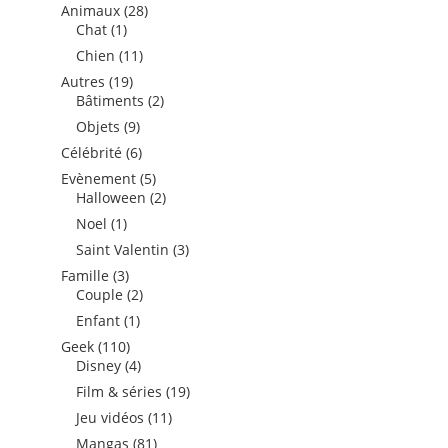
produits
28
Animaux
28
1
produits
Chat
1
produit
11
Chien
11
produits
19
Autres
19
produits
2
Bâtiments
2
produits
9
Objets
9
produits
6
Célébrité
6
produits
5
Evènement
5
produits
2
Halloween
2
produits
1
Noel
1
produit
3
Saint Valentin
3
produits
3
Famille
3
produits
2
Couple
2
produits
1
Enfant
1
produit
110
Geek
110
produits
4
Disney
4
produits
19
Film & séries
19
produits
11
Jeu vidéos
11
produits
81
Mangas
81