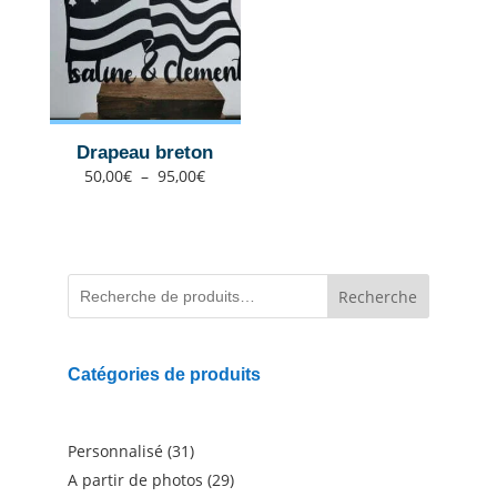
Drapeau breton
Plage
50,00
€
–
95,00
€
de
prix :
50,00€
à
95,00€
Recherche
Catégories de produits
31
Personnalisé
31
produits
29
A partir de photos
29