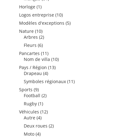
produits
1
Horloge
1
produit
10
Logos entreprise
10
produits
5
Modèles d'exceptions
5
produits
10
Nature
10
produits
2
Arbres
2
produits
6
Fleurs
6
produits
11
Pancartes
11
produits
10
Nom de villa
10
produits
13
Pays / Région
13
4
produits
Drapeau
4
produits
11
Symboles régionaux
11
produits
9
Sports
9
produits
2
Football
2
produits
1
Rugby
1
produit
12
Véhicules
12
4
produits
Autre
4
produits
2
Deux roues
2
produits
4
Moto
4
produits