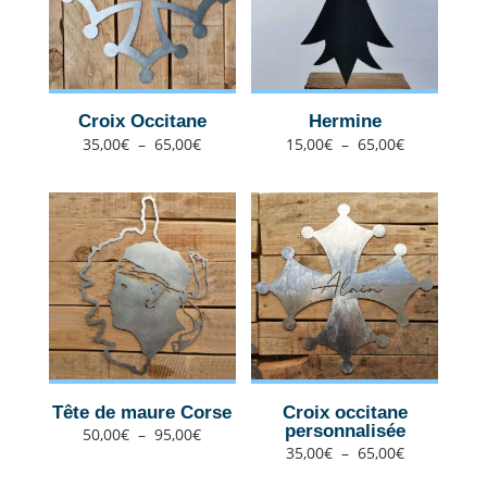
Croix Occitane
Hermine
Plage
Plage
35,00
€
–
65,00
€
15,00
€
–
65,00
€
de
de
prix :
prix :
35,00€
15,00€
à
à
65,00€
65,00€
Tête de maure Corse
Croix occitane
personnalisée
Plage
50,00
€
–
95,00
€
de
prix :
Plage
35,00
€
–
65,00
€
50,00€
de
à
prix :
95,00€
35,00€
à