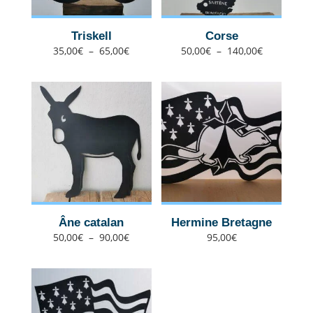
Triskell
Corse
Plage
Plage
35,00
€
–
65,00
€
50,00
€
–
140,00
€
de
de
prix :
prix :
35,00€
50,00€
à
à
65,00€
140,00€
Âne catalan
Hermine Bretagne
Plage
50,00
€
–
90,00
€
95,00
€
de
prix :
50,00€
à
90,00€