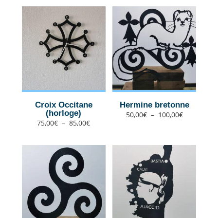
65,00€
Croix Occitane
Hermine bretonne
(horloge)
Plage
50,00
€
–
100,00
€
de
prix :
Plage
75,00
€
–
85,00
€
50,00€
de
à
prix :
100,00€
75,00€
à
85,00€