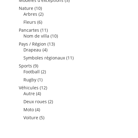
Modèles d'exceptions
5
produits
10
Nature
10
produits
2
Arbres
2
produits
6
Fleurs
6
produits
11
Pancartes
11
produits
10
Nom de villa
10
produits
13
Pays / Région
13
4
produits
Drapeau
4
produits
11
Symboles régionaux
11
produits
9
Sports
9
produits
2
Football
2
produits
1
Rugby
1
produit
12
Véhicules
12
4
produits
Autre
4
produits
2
Deux roues
2
produits
4
Moto
4
produits
5
Voiture
5
produits