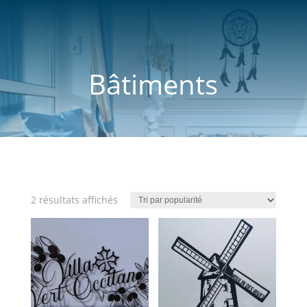
Bâtiments
Trié
2 résultats affichés
par
popularité