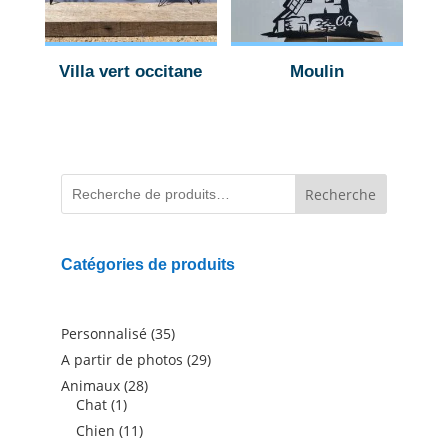
Villa vert occitane
Moulin
Recherche
Catégories de produits
35
Personnalisé
35
produits
29
A partir de photos
29
produits
28
Animaux
28
1
produits
Chat
1
produit
11
Chien
11