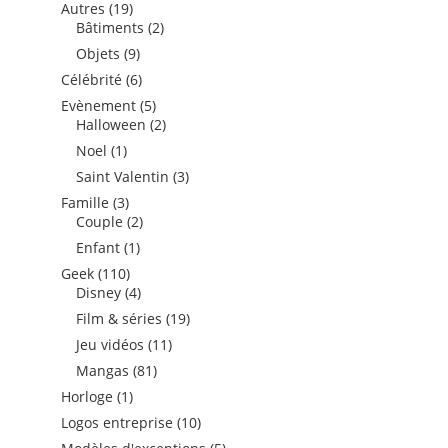
produits
19
Autres
19
produits
2
Bâtiments
2
produits
9
Objets
9
produits
6
Célébrité
6
produits
5
Evènement
5
produits
2
Halloween
2
produits
1
Noel
1
produit
3
Saint Valentin
3
produits
3
Famille
3
produits
2
Couple
2
produits
1
Enfant
1
produit
110
Geek
110
produits
4
Disney
4
produits
19
Film & séries
19
produits
11
Jeu vidéos
11
produits
81
Mangas
81
produits
1
Horloge
1
produit
10
Logos entreprise
10
produits
5